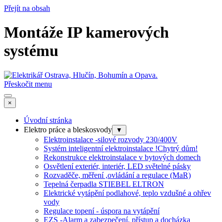
Přejít na obsah
Montáže IP kamerových
systému
Přeskočit menu
×
Úvodní stránka
Elektro práce a bleskosvody
▼
Elektroinstalace -silové rozvody 230/400V
Systém inteligentní elektroinstalace !Chytrý dům!
Rekonstrukce elektroinstalace v bytových domech
Osvětlení exteriér, interiér, LED světelné pásky
Rozvaděče, měření ,ovládání a regulace (MaR)
Tepelná čerpadla STIEBEL ELTRON
Elektrické vytápění podlahové, teplo vzdušné a ohřev
vody
Regulace topení - úspora na vytápění
EZS -Alarm a zabezpečení, přístup a docházka