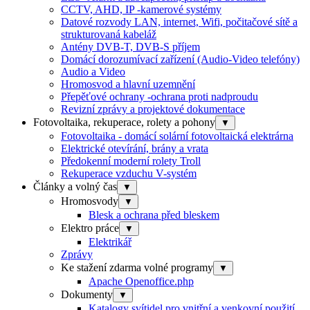
CCTV, AHD, IP -kamerové systémy
Datové rozvody LAN, internet, Wifi, počitačové sítě a
strukturovaná kabeláž
Antény DVB-T, DVB-S příjem
Domácí dorozumívací zařízení (Audio-Video telefóny)
Audio a Video
Hromosvod a hlavní uzemnění
Přepěťové ochrany -ochrana proti nadproudu
Revizní zprávy a projektové dokumentace
Fotovoltaika, rekuperace, rolety a pohony
▼
Fotovoltaika - domácí solární fotovoltaická elektrárna
Elektrické otevírání, brány a vrata
Předokenní moderní rolety Troll
Rekuperace vzduchu V-systém
Články a volný čas
▼
Hromosvody
▼
Blesk a ochrana před bleskem
Elektro práce
▼
Elektrikář
Zprávy
Ke stažení zdarma volné programy
▼
Apache Openoffice.php
Dokumenty
▼
Katalogy svítidel pro vnitřní a venkovní použití