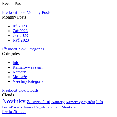
Recent Posts
Přeskočit blok Monthly Posts
Monthly Posts
Říj 2023
Zář 2023
Čer 2023
Kvě 2023
Přeskočit blok Categories
Categories
Info
Kamerový systém
Kamery
Montáže
Všechny kategorie
Přeskočit blok Clouds
Clouds
Novinky
Zabezpečení
Kamery
Kamerový systém
Info
Přepěťové ochrany
Regulace topení
Montáže
Přeskočit blok