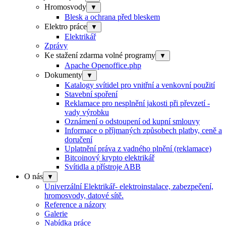
Hromosvody
▼
Blesk a ochrana před bleskem
Elektro práce
▼
Elektrikář
Zprávy
Ke stažení zdarma volné programy
▼
Apache Openoffice.php
Dokumenty
▼
Katalogy svítidel pro vnitřní a venkovní použití
Stavební spoření
Reklamace pro nesplnění jakosti při převzetí -
vady výrobku
Oznámení o odstoupení od kupní smlouvy
Informace o příjmaných způsobech platby, ceně a
doručení
Uplatnění práva z vadného plnění (reklamace)
Bitcoinový krypto elektrikář
Svítidla a přístroje ABB
O nás
▼
Univerzální Elektrikář- elektroinstalace, zabezpečení,
hromosvody, datové sítě.
Reference a názory
Galerie
Nabídka práce