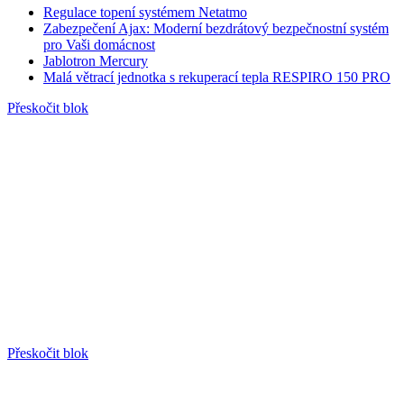
Regulace topení systémem Netatmo
Zabezpečení Ajax: Moderní bezdrátový bezpečnostní systém
pro Vaši domácnost
Jablotron Mercury
Malá větrací jednotka s rekuperací tepla RESPIRO 150 PRO
Přeskočit blok
Přeskočit blok