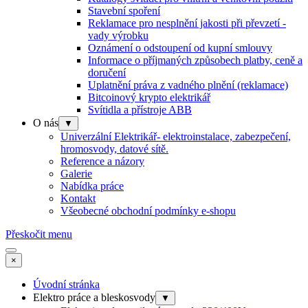
Stavební spoření
Reklamace pro nesplnění jakosti při převzetí -
vady výrobku
Oznámení o odstoupení od kupní smlouvy
Informace o příjmaných způsobech platby, ceně a
doručení
Uplatnění práva z vadného plnění (reklamace)
Bitcoinový krypto elektrikář
Svítidla a přístroje ABB
O nás
▼
Univerzální Elektrikář- elektroinstalace, zabezpečení,
hromosvody, datové sítě.
Reference a názory
Galerie
Nabídka práce
Kontakt
Všeobecné obchodní podmínky e-shopu
Přeskočit menu
×
Úvodní stránka
Elektro práce a bleskosvody
▼