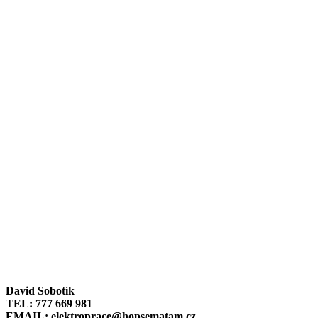
David Sobotík
TEL: 777 669 981
EMAIL: elektroprace@hopsematam.cz