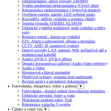
Elektroinstalace -silové rozvody 230/400V
Systém inteligentní elektroinstalace !Chytrý dům!
Rekonstrukce elektroinstalace v bytových domech
Osvětlení exteriér, interiér, LED světelné pásky
Rozvaděče, měření ,ovládání a regulace (MaR)
Tepelná čerpadla STIEBEL ELTRON
Elektrické vytápění podlahové, teplo vzdušné a ohřev
vody
Regulace topení - úspora na vytápění
EZS -Alarm a zabezpečení, přístup a docházka
CCTV, AHD, IP -kamerové systémy
Datové rozvody LAN, internet, Wifi, počitačové sítě a
strukturovaná kabeláž
Antény DVB-T, DVB-S příjem
Domácí dorozumívací zařízení (Audio-Video telefóny)
Audio a Video
Hromosvod a hlavní uzemnění
Přepěťové ochrany -ochrana proti nadproudu
Revizní zprávy a projektové dokumentace
Fotovoltaika, rekuperace, rolety a pohony
▼
Fotovoltaika - domácí solární fotovoltaická elektrárna
Elektrické otevírání, brány a vrata
Předokenní moderní rolety Troll
Rekuperace vzduchu V-systém
Články a volný čas
▼