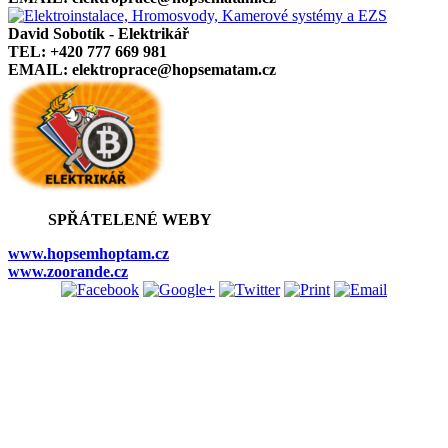
David Sobotík - Elektrikář
TEL: +420 777 669 981
EMAIL: elektroprace@hopsematam.cz
SPŘÁTELENÉ WEBY
www.hopsemhoptam.cz
www.zoorande.cz