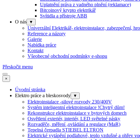
Uplatnění práva z vadného plnění (reklamace)
Bitcoinový krypto elektrikář
Svítidla a přístroje ABB
O nás
▼
Univerzální Elektrikář- elektroinstalace, zabezpečení, hr
Reference a názory
Galerie
Nabídka práce
Kontakt
Všeobecné obchodní podmínky e-shopu
Přeskočit menu
×
Úvodní stránka
Elektro práce a bleskosvody
▼
Elektroinstalace -silové rozvody 230/400V
Systém inteligentní elektroinstalace !Chytrý dům!
Rekonstrukce elektroinstalace v bytových domech
Osvětlení exteriér, interiér, LED světelné pásky
Rozvaděče, měření ,ovládání a regulace (MaR)
Tepelná čerpadla STIEBEL ELTRON
Elektrické vytápění podlahové, teplo vzdušné a ohřev v