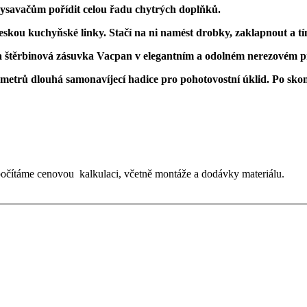
vysavačům pořídit celou řadu chytrých doplňků
.
kou kuchyňské linky. Stačí na ni namést drobky, zaklapnout a tí
a štěrbinová zásuvka
Vacpan
v elegantním a odolném nerezovém p
7 metrů dlouhá
samonavíjecí
hadice pro pohotovostní úklid. Po skon
očítáme cenovou kalkulaci, včetně montáže a dodávky materiálu.