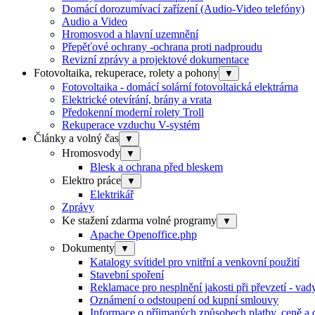
Domácí dorozumívací zařízení (Audio-Video telefóny)
Audio a Video
Hromosvod a hlavní uzemnění
Přepěťové ochrany -ochrana proti nadproudu
Revizní zprávy a projektové dokumentace
Fotovoltaika, rekuperace, rolety a pohony
▼
Fotovoltaika - domácí solární fotovoltaická elektrárna
Elektrické otevírání, brány a vrata
Předokenní moderní rolety Troll
Rekuperace vzduchu V-systém
Články a volný čas
▼
Hromosvody
▼
Blesk a ochrana před bleskem
Elektro práce
▼
Elektrikář
Zprávy
Ke stažení zdarma volné programy
▼
Apache Openoffice.php
Dokumenty
▼
Katalogy svítidel pro vnitřní a venkovní použití
Stavební spoření
Reklamace pro nesplnění jakosti při převzetí - va
Oznámení o odstoupení od kupní smlouvy
Informace o příjmaných způsobech platby, ceně a 