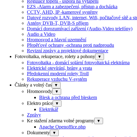
Regulace topení - úspora na vytápění
EZS -Alarm a zabezpečení, přístup a docházka
CCTV, AHD, IP -kamerové systémy
Datové rozvody LAN, internet, Wifi, počitačové sítě a s
Antény DVB-T, DVB-S příjem
Domácí dorozumívací zařízení (Audio-Video telefóny)
Audio a Video
Hromosvod a hlavní uzemnění
Přepěťové ochrany -ochrana proti nadproudu
Revizní zprávy a projektové dokumentace
Fotovoltaika, rekuperace, rolety a pohony
▼
Fotovoltaika - domácí solární fotovoltaická elektrárna
Elektrické otevírání, brány a vrata
Předokenní moderní rolety Troll
Rekuperace vzduchu V-systém
Články a volný čas
▼
Hromosvody
▼
Blesk a ochrana před bleskem
Elektro práce
▼
Elektrikář
Zprávy
Ke stažení zdarma volné programy
▼
Apache Openoffice.php
Dokumenty
▼