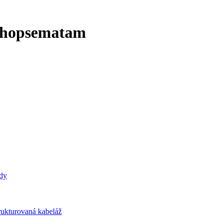
- hopsematam
ody
trukturovaná kabeláž