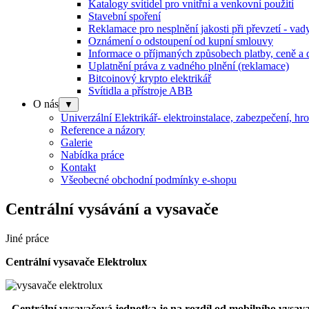
Katalogy svítidel pro vnitřní a venkovní použití
Stavební spoření
Reklamace pro nesplnění jakosti při převzetí - va
Oznámení o odstoupení od kupní smlouvy
Informace o příjmaných způsobech platby, ceně a 
Uplatnění práva z vadného plnění (reklamace)
Bitcoinový krypto elektrikář
Svítidla a přístroje ABB
O nás
▼
Univerzální Elektrikář- elektroinstalace, zabezpečení, hr
Reference a názory
Galerie
Nabídka práce
Kontakt
Všeobecné obchodní podmínky e-shopu
Centrální vysávání a vysavače
Jiné práce
Centrální vysavače Elektrolux
-
Centrální vysavačová jednotka je na rozdíl od mobilního vysava