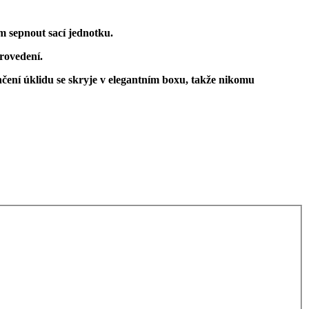
m sepnout sací jednotku.
rovedení.
čení úklidu se skryje v elegantním boxu, takže nikomu