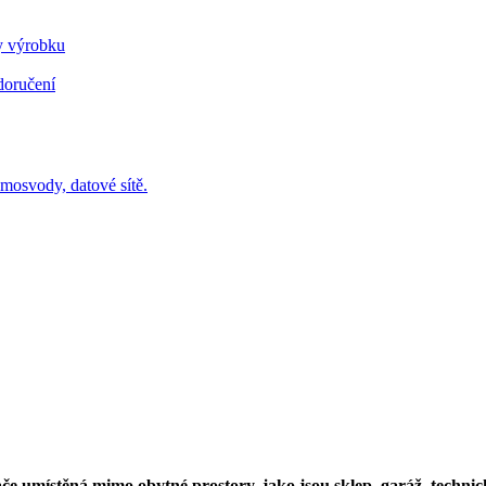
dy výrobku
doručení
omosvody, datové sítě.
če umístěná mimo obytné prostory, jako jsou sklep, garáž, technic