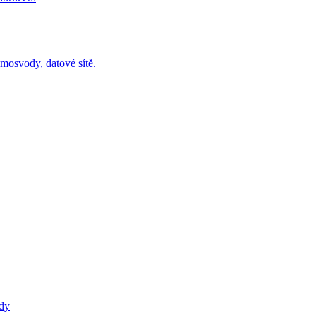
omosvody, datové sítě.
ody