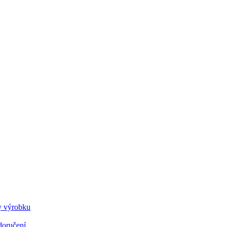
dy výrobku
doručení