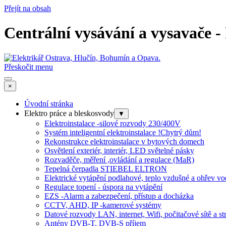
Přejít na obsah
Centrální vysávání a vysavače 
Přeskočit menu
×
Úvodní stránka
Elektro práce a bleskosvody
▼
Elektroinstalace -silové rozvody 230/400V
Systém inteligentní elektroinstalace !Chytrý dům!
Rekonstrukce elektroinstalace v bytových domech
Osvětlení exteriér, interiér, LED světelné pásky
Rozvaděče, měření ,ovládání a regulace (MaR)
Tepelná čerpadla STIEBEL ELTRON
Elektrické vytápění podlahové, teplo vzdušné a ohřev v
Regulace topení - úspora na vytápění
EZS -Alarm a zabezpečení, přístup a docházka
CCTV, AHD, IP -kamerové systémy
Datové rozvody LAN, internet, Wifi, počitačové sítě a s
Antény DVB-T, DVB-S příjem