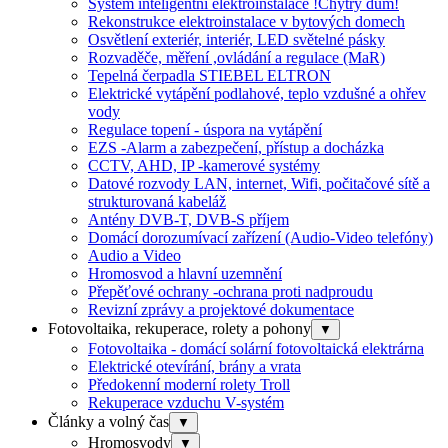
Systém inteligentní elektroinstalace !Chytrý dům!
Rekonstrukce elektroinstalace v bytových domech
Osvětlení exteriér, interiér, LED světelné pásky
Rozvaděče, měření ,ovládání a regulace (MaR)
Tepelná čerpadla STIEBEL ELTRON
Elektrické vytápění podlahové, teplo vzdušné a ohřev
vody
Regulace topení - úspora na vytápění
EZS -Alarm a zabezpečení, přístup a docházka
CCTV, AHD, IP -kamerové systémy
Datové rozvody LAN, internet, Wifi, počitačové sítě a
strukturovaná kabeláž
Antény DVB-T, DVB-S příjem
Domácí dorozumívací zařízení (Audio-Video telefóny)
Audio a Video
Hromosvod a hlavní uzemnění
Přepěťové ochrany -ochrana proti nadproudu
Revizní zprávy a projektové dokumentace
Fotovoltaika, rekuperace, rolety a pohony
▼
Fotovoltaika - domácí solární fotovoltaická elektrárna
Elektrické otevírání, brány a vrata
Předokenní moderní rolety Troll
Rekuperace vzduchu V-systém
Články a volný čas
▼
Hromosvody
▼