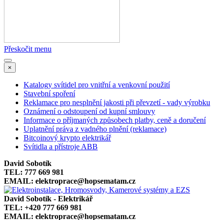
Přeskočit menu
×
Katalogy svítidel pro vnitřní a venkovní použití
Stavební spoření
Reklamace pro nesplnění jakosti při převzetí - vady výrobku
Oznámení o odstoupení od kupní smlouvy
Informace o příjmaných způsobech platby, ceně a doručení
Uplatnění práva z vadného plnění (reklamace)
Bitcoinový krypto elektrikář
Svítidla a přístroje ABB
David Sobotík
TEL: 777 669 981
EMAIL: elektroprace@hopsematam.cz
David Sobotík - Elektrikář
TEL: +420 777 669 981
EMAIL: elektroprace@hopsematam.cz