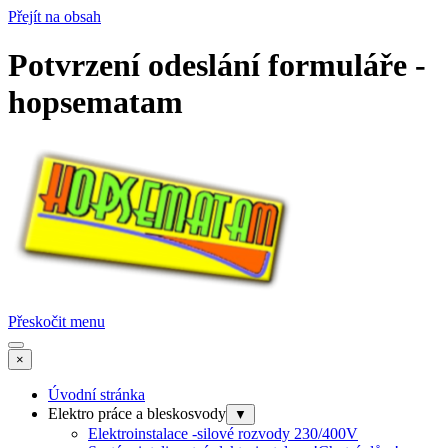
Přejít na obsah
Potvrzení odeslání formuláře -
hopsematam
Přeskočit menu
×
Úvodní stránka
Elektro práce a bleskosvody
▼
Elektroinstalace -silové rozvody 230/400V