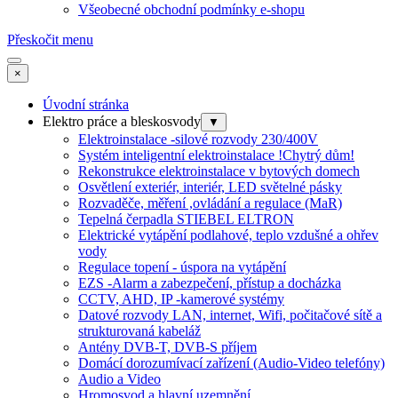
Všeobecné obchodní podmínky e-shopu
Přeskočit menu
×
Úvodní stránka
Elektro práce a bleskosvody
▼
Elektroinstalace -silové rozvody 230/400V
Systém inteligentní elektroinstalace !Chytrý dům!
Rekonstrukce elektroinstalace v bytových domech
Osvětlení exteriér, interiér, LED světelné pásky
Rozvaděče, měření ,ovládání a regulace (MaR)
Tepelná čerpadla STIEBEL ELTRON
Elektrické vytápění podlahové, teplo vzdušné a ohřev
vody
Regulace topení - úspora na vytápění
EZS -Alarm a zabezpečení, přístup a docházka
CCTV, AHD, IP -kamerové systémy
Datové rozvody LAN, internet, Wifi, počitačové sítě a
strukturovaná kabeláž
Antény DVB-T, DVB-S příjem
Domácí dorozumívací zařízení (Audio-Video telefóny)
Audio a Video
Hromosvod a hlavní uzemnění