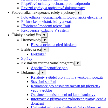
Přepěťové ochrany -ochrana proti nadproudu
Revizní zprávy a projektové dokumentace
Fotovoltaika, rekuperace, rolety a pohony
▼
Fotovoltaika - domácí solární fotovoltaická elektrárna
Elektrické otevírání, brány a vrata
Předokenní moderní rolety Troll
Rekuperace vzduchu V-systém
Články a volný čas
▼
Hromosvody
▼
Blesk a ochrana před bleskem
Elektro práce
▼
Elektrikář
Zprávy
Ke stažení zdarma volné programy
▼
Apache Openoffice.php
Dokumenty
▼
Katalogy svítidel pro vnitřní a venkovní použití
Stavební spoření
Reklamace pro nesplnění jakosti při převzetí -
vady výrobku
Oznámení o odstoupení od kupní smlouvy
Informace o příjmaných způsobech platby, ceně a
doručení
Uplatnění práva z vadného plnění (reklamace)