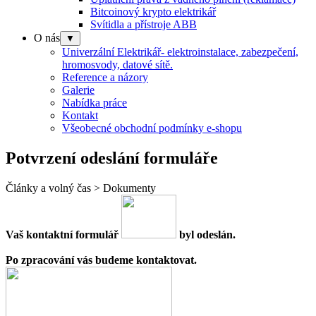
Bitcoinový krypto elektrikář
Svítidla a přístroje ABB
O nás
▼
Univerzální Elektrikář- elektroinstalace, zabezpečení,
hromosvody, datové sítě.
Reference a názory
Galerie
Nabídka práce
Kontakt
Všeobecné obchodní podmínky e-shopu
Potvrzení odeslání formuláře
Články a volný čas > Dokumenty
Vaš kontaktní formulář
byl odeslán.
Po zpracování vás budeme kontaktovat.