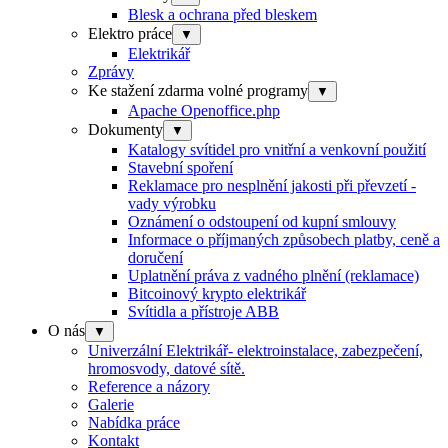
Blesk a ochrana před bleskem
Elektro práce
▼
Elektrikář
Zprávy
Ke stažení zdarma volné programy
▼
Apache Openoffice.php
Dokumenty
▼
Katalogy svítidel pro vnitřní a venkovní použití
Stavební spoření
Reklamace pro nesplnění jakosti při převzetí -
vady výrobku
Oznámení o odstoupení od kupní smlouvy
Informace o příjmaných způsobech platby, ceně a
doručení
Uplatnění práva z vadného plnění (reklamace)
Bitcoinový krypto elektrikář
Svítidla a přístroje ABB
O nás
▼
Univerzální Elektrikář- elektroinstalace, zabezpečení,
hromosvody, datové sítě.
Reference a názory
Galerie
Nabídka práce
Kontakt