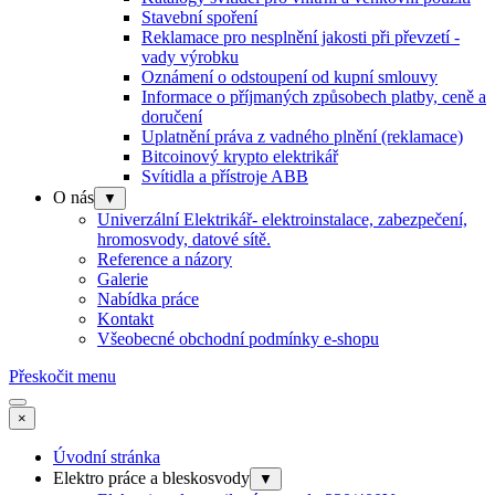
Stavební spoření
Reklamace pro nesplnění jakosti při převzetí -
vady výrobku
Oznámení o odstoupení od kupní smlouvy
Informace o příjmaných způsobech platby, ceně a
doručení
Uplatnění práva z vadného plnění (reklamace)
Bitcoinový krypto elektrikář
Svítidla a přístroje ABB
O nás
▼
Univerzální Elektrikář- elektroinstalace, zabezpečení,
hromosvody, datové sítě.
Reference a názory
Galerie
Nabídka práce
Kontakt
Všeobecné obchodní podmínky e-shopu
Přeskočit menu
×
Úvodní stránka
Elektro práce a bleskosvody
▼