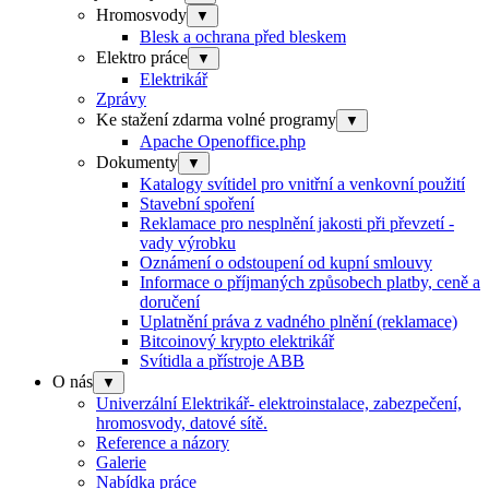
Hromosvody
▼
Blesk a ochrana před bleskem
Elektro práce
▼
Elektrikář
Zprávy
Ke stažení zdarma volné programy
▼
Apache Openoffice.php
Dokumenty
▼
Katalogy svítidel pro vnitřní a venkovní použití
Stavební spoření
Reklamace pro nesplnění jakosti při převzetí -
vady výrobku
Oznámení o odstoupení od kupní smlouvy
Informace o příjmaných způsobech platby, ceně a
doručení
Uplatnění práva z vadného plnění (reklamace)
Bitcoinový krypto elektrikář
Svítidla a přístroje ABB
O nás
▼
Univerzální Elektrikář- elektroinstalace, zabezpečení,
hromosvody, datové sítě.
Reference a názory
Galerie
Nabídka práce