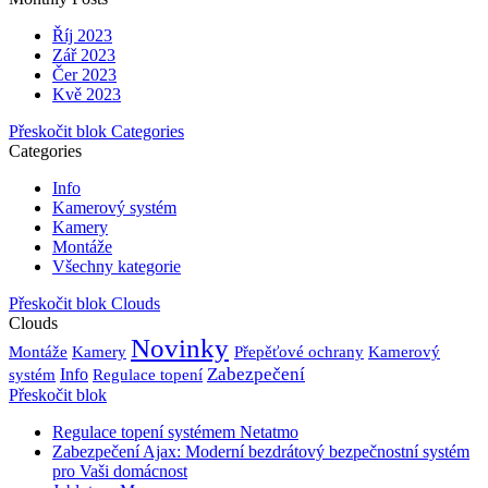
Říj 2023
Zář 2023
Čer 2023
Kvě 2023
Přeskočit blok Categories
Categories
Info
Kamerový systém
Kamery
Montáže
Všechny kategorie
Přeskočit blok Clouds
Clouds
Novinky
Montáže
Kamery
Přepěťové ochrany
Kamerový
Zabezpečení
systém
Info
Regulace topení
Přeskočit blok
Regulace topení systémem Netatmo
Zabezpečení Ajax: Moderní bezdrátový bezpečnostní systém
pro Vaši domácnost