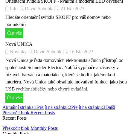
Orientační svítidla SKOFF - kvalitní a moderní LED osvětlení
Info
David Sobotík
21 Bře 2023
Hledáte orientační svítidla SKOFF pro váš domov nebo
podnikání?
Číst vše
Nová UNICA
Novinky
David Sobotík
16 Bře 2023
Nová Unica je řada domovních elektroinstalačních přístrojů od
společnosti Schneider Electric. Nabízí vypínače a zásuvky v
různých barvách a materiálech, které se hodí k jakémukoli
interiéru. Nová Unica také obsahuje inovativní funkce, jako jsou
USB rychlonabíječky nebo chytré ovládání.
Číst vše
Aktuální stránka:
1
Přejít na stránku:
2
Přejít na stránku:
3
Další
Přeskočit blok Recent Posts
Recent Posts
Přeskočit blok Monthly Posts
Monthly Posts