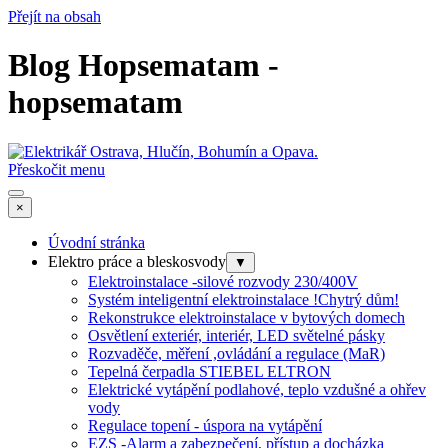
Přejít na obsah
Blog Hopsematam -
hopsematam
Přeskočit menu
×
Úvodní stránka
Elektro práce a bleskosvody
▼
Elektroinstalace -silové rozvody 230/400V
Systém inteligentní elektroinstalace !Chytrý dům!
Rekonstrukce elektroinstalace v bytových domech
Osvětlení exteriér, interiér, LED světelné pásky
Rozvaděče, měření ,ovládání a regulace (MaR)
Tepelná čerpadla STIEBEL ELTRON
Elektrické vytápění podlahové, teplo vzdušné a ohřev
vody
Regulace topení - úspora na vytápění
EZS -Alarm a zabezpečení, přístup a docházka