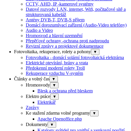
CCTV, AHD, IP -kamerové systémy
Datové rozvody LAN, internet, Wifi, počitačové sítě a
strukturovaná kabeláž
Antény DVB-T, DVB-S příjem
Domácí dorozumívací zařízení (Audio-Video telefóny)
Audio a Video
Hromosvod a hlavní uzemnění
Přepěťové ochrany -ochrana proti nadproudu
Revizní zprávy a projektové dokumentace
Fotovoltaika, rekuperace, rolety a pohony
▼
Fotovoltaika - domácí solární fotovoltaická elektrárna
Elektrické otevírání, brány a vrata
Předokenní moderní rolety Troll
Rekuperace vzduchu V-systém
Články a volný čas
▼
Hromosvody
▼
Blesk a ochrana před bleskem
Elektro práce
▼
Elektrikář
Zprávy
Ke stažení zdarma volné programy
▼
Apache Openoffice.php
Dokumenty
▼
Katalogy svítidel pro vnitřní a venkovní použití