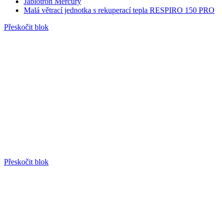
Jablotron Mercury
Malá větrací jednotka s rekuperací tepla RESPIRO 150 PRO
Přeskočit blok
Přeskočit blok