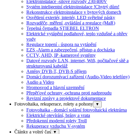
Elektroinstalace -silové rozvody 230/400V
Systém inteligentní elektroinstalace !Chytrý dům!
Rekonstrukce elektroinstalace v bytových domech
Osvětlení exteriér, interiér, LED světelné pásky
Rozvaděče, měření ,ovládání a regulace (MaR)
Tepelná čerpadla STIEBEL ELTRON
Elektrické vytápění podlahové, teplo vzdušné a ohřev
vody
Regulace topení - úspora na vytápění
EZS -Alarm a zabezpečení, přístup a docházka
CCTV, AHD, IP -kamerové systémy
Datové rozvody LAN, internet, Wifi, počitačové sítě a
strukturovaná kabeláž
Antény DVB-T, DVB-S příjem
Domácí dorozumívací zařízení (Audio-Video telefóny)
Audio a Video
Hromosvod a hlavní uzemnění
Přepěťové ochrany -ochrana proti nadproudu
Revizní zprávy a projektové dokumentace
Fotovoltaika, rekuperace, rolety a pohony
▼
Fotovoltaika - domácí solární fotovoltaická elektrárna
Elektrické otevírání, brány a vrata
Předokenní moderní rolety Troll
Rekuperace vzduchu V-systém
Články a volný čas
▼