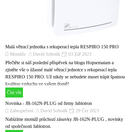
Malá větrací jednotka s rekuperací tepla RESPIRO 150 PRO
Montáže
David Sobotík
03 Zář 2023
Přečtěte si náš poslední příspěvek na blogu Hopsematam a
zjistěte vše o úžasné malé větrací jednotce s rekuperací tepla
RESPIRO 150 PRO. Už nikdy se nebudete muset trápit špatnou
kvalitou vzduchu ve vašem domě!
Číst vše
Novinka - JB-162N-PLUG od firmy Jablotron
Zabezpečení
David Sobotík
29 Čer 2023
Nabízíme montáž průchozí zásuvky JB-162N-PLUG , novinky
od společnosti Jablotron.