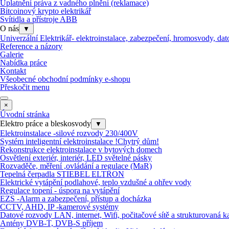
Uplatnění práva z vadného plnění (reklamace)
Bitcoinový krypto elektrikář
Svítidla a přístroje ABB
O nás
▼
Univerzální Elektrikář- elektroinstalace, zabezpečení, hromosvody, dato
Reference a názory
Galerie
Nabídka práce
Kontakt
Všeobecné obchodní podmínky e-shopu
Přeskočit menu
×
Úvodní stránka
Elektro práce a bleskosvody
▼
Elektroinstalace -silové rozvody 230/400V
Systém inteligentní elektroinstalace !Chytrý dům!
Rekonstrukce elektroinstalace v bytových domech
Osvětlení exteriér, interiér, LED světelné pásky
Rozvaděče, měření ,ovládání a regulace (MaR)
Tepelná čerpadla STIEBEL ELTRON
Elektrické vytápění podlahové, teplo vzdušné a ohřev vody
Regulace topení - úspora na vytápění
EZS -Alarm a zabezpečení, přístup a docházka
CCTV, AHD, IP -kamerové systémy
Datové rozvody LAN, internet, Wifi, počitačové sítě a strukturovaná k
Antény DVB-T, DVB-S příjem