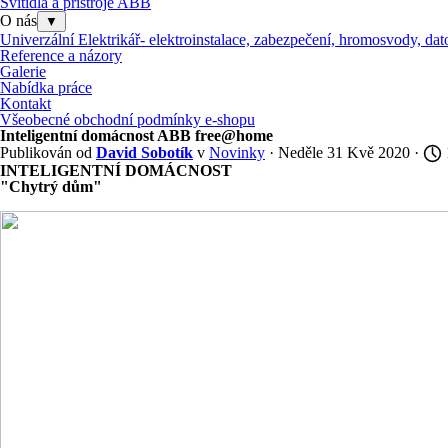
Svítidla a přístroje ABB
O nás
▼
Univerzální Elektrikář- elektroinstalace, zabezpečení, hromosvody, dato
Reference a názory
Galerie
Nabídka práce
Kontakt
Všeobecné obchodní podmínky e-shopu
Inteligentní domácnost ABB free@home
Publikován od
David Sobotík
v
Novinky
· Neděle 31 Kvě 2020 ·
INTELIGENTNÍ DOMÁCNOST
"Chytrý dům"