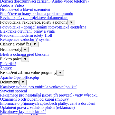
Domácí dorozumívací zařízení (Audio-Video telefóny)
Audio a Video
Hromosvod a hlavní uzemnění
Přepěťové ochrany -ochrana proti nadproudu
Revizní zprávy a projektové dokumentace
Fotovoltaika, rekuperace, rolety a pohony
▼
Fotovoltaika - domácí solární fotovoltaická elektrárna
Elektrické otevírání, brány a vrata
Předokenní moderní rolety Troll
Rekuperace vzduchu V-systém
Články a volný čas
▼
Hromosvody
▼
Blesk a ochrana před bleskem
Elektro práce
▼
Elektrikář
Zprávy
Ke stažení zdarma volné programy
▼
Apache Openoffice.php
Dokumenty
▼
Katalogy svítidel pro vnitřní a venkovní použití
Stavební spoření
Reklamace pro nesplnění jakosti při převzetí - vady výrobku
Oznámení o odstoupení od kupní smlouvy
Informace o příjmaných způsobech platby, ceně a doručení
Uplatnění práva z vadného plnění (reklamace)
Bitcoinový krypto elektrikář