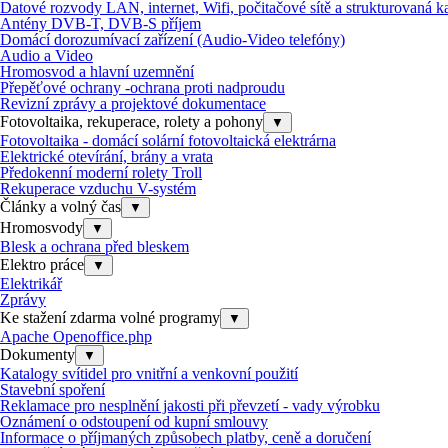
Datové rozvody LAN, internet, Wifi, počitačové sítě a strukturovaná k
Antény DVB-T, DVB-S příjem
Domácí dorozumívací zařízení (Audio-Video telefóny)
Audio a Video
Hromosvod a hlavní uzemnění
Přepěťové ochrany -ochrana proti nadproudu
Revizní zprávy a projektové dokumentace
Fotovoltaika, rekuperace, rolety a pohony
▼
Fotovoltaika - domácí solární fotovoltaická elektrárna
Elektrické otevírání, brány a vrata
Předokenní moderní rolety Troll
Rekuperace vzduchu V-systém
Články a volný čas
▼
Hromosvody
▼
Blesk a ochrana před bleskem
Elektro práce
▼
Elektrikář
Zprávy
Ke stažení zdarma volné programy
▼
Apache Openoffice.php
Dokumenty
▼
Katalogy svítidel pro vnitřní a venkovní použití
Stavební spoření
Reklamace pro nesplnění jakosti při převzetí - vady výrobku
Oznámení o odstoupení od kupní smlouvy
Informace o příjmaných způsobech platby, ceně a doručení