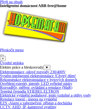
Přejít na obsah
Inteligentní domácnost ABB free@home
Přeskočit menu
×
Úvodní stránka
Elektro práce a bleskosvody
▼
Elektroinstalace -silové rozvody 230/400V
Systém inteligentní elektroinstalace !Chytrý dům!
Rekonstrukce elektroinstalace v bytových domech
Osvětlení exteriér, interiér, LED světelné pásky
Rozvaděče, měření ,ovládání a regulace (MaR)
Tepelná čerpadla STIEBEL ELTRON
Elektrické vytápění podlahové, teplo vzdušné a ohřev vody
Regulace topení - úspora na vytápění
EZS -Alarm a zabezpečení, přístup a docházka
CCTV, AHD, IP -kamerové systémy