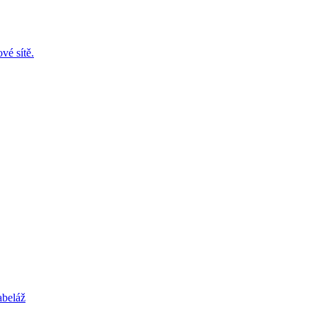
vé sítě.
abeláž